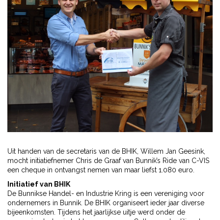
Uit handen van de secretaris van de BHIK, Willem Jan Geesink,
mocht initiatiefnemer Chris de Graaf van Bunnik’s Ride van C-VIS
een cheque in ontvangst nemen van maar liefst 1.080 euro.
Initiatief van BHIK
De Bunnikse Handel- en Industrie Kring is een vereniging voor
ondernemers in Bunnik. De BHIK organiseert ieder jaar diverse
bijeenkomsten. Tijdens het jaarlijkse uitje werd onder de