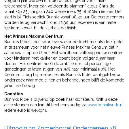
volgend jaar worden er ook routes uitgezet voor “niet-
wielrenners”. Meer dan voldoende plannen”, aldus Chris de
Graaf. Op 25 juni gaan 240 wielrenners 75 of 100km fietsen. De
start is bij Fietsboetiek Bunnik, vanaf 08:30 uur. De eerste renners
worden terug verwacht rond 12:30 uur. Iedereen is van harte
welkom, zowel bij de start als de finish.
Het Prinses Maxima Centrum
Bunnik’s Ride is een sportieve wielertoertocht met als doel geld
in te zamelen voor het nieuwe Prinses Maxima Centrum dat in
aanbouw is op de Uithof. Het wordt een volledig nieuw centrum
voor kinderen met kanker en opent begin volgend jaar haar
deuren. Het centrum heeft de ambitie om het percentage
genezingen te laten stijgen van 75% naar minimaal 90%. Het
Centrum is erg blij met acties als Bunnik’s Ride, want geld voor
onderzoek naar medicijnen en behandelingen blijft de komende
jaren hard nodig.
Donaties
Bunnik’s Ride is blijvend op zoek naar donateurs. Wilt u deze
actie steunen dan kan dit heel eenvoudig via
www.bunniksride.nl
.
Iedere euro is welkom.
Uitnodiging Zomerborrel Ondernamen 28