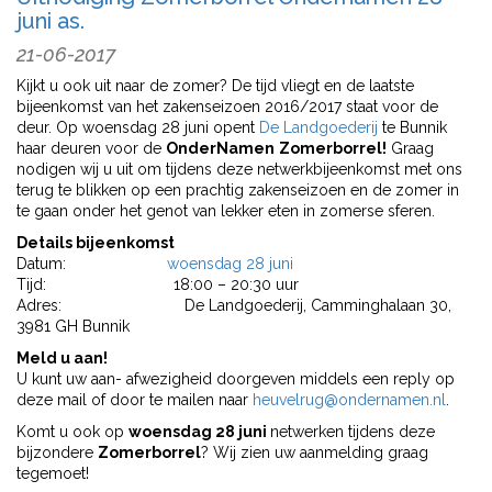
juni as.
21-06-2017
Kijkt u ook uit naar de zomer? De tijd vliegt en de laatste
bijeenkomst van het zakenseizoen 2016/2017 staat voor de
deur. Op woensdag 28 juni opent
De Landgoederij
te Bunnik
haar deuren voor de
OnderNamen
Zomerborrel!
Graag
nodigen wij u uit om tijdens deze netwerkbijeenkomst met ons
terug te blikken op een prachtig zakenseizoen en de zomer in
te gaan onder het genot van lekker eten in zomerse sferen.
Details bijeenkomst
Datum:
woensdag 28 juni
Tijd: 18:00 – 20:30 uur
Adres: De Landgoederij, Camminghalaan 30,
3981 GH Bunnik
Meld u aan!
U kunt uw aan- afwezigheid doorgeven middels een reply op
deze mail of door te mailen naar
heuvelrug@ondernamen.nl
.
Komt u ook op
woensdag 28 juni
netwerken tijdens deze
bijzondere
Zomerborrel
? Wij zien uw aanmelding graag
tegemoet!