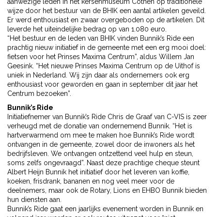
aanwezige leden in het kersenmuseum Cothen op traditionele
wijze door het bestuur van de BHIK een aantal artikelen geveild.
Er werd enthousiast en zwaar overgeboden op de artikelen. Dit
leverde het uiteindelijke bedrag op van 1.080 euro.
“Het bestuur en de leden van BHIK vinden Bunnik’s Ride een
prachtig nieuw initiatief in de gemeente met een erg mooi doel:
fietsen voor het Prinses Maxima Centrum”, aldus Willem Jan
Geesink. “Het nieuwe Prinses Maxima Centrum op de Uithof is
uniek in Nederland. Wij zijn daar als ondernemers ook erg
enthousiast voor geworden en gaan in september dit jaar het
Centrum bezoeken”.
Bunnik’s Ride
Initiatiefnemer van Bunnik’s Ride Chris de Graaf van C-VIS is zeer
verheugd met de donatie van ondernemend Bunnik. “Het is
hartverwarmend om mee te maken hoe Bunnik’s Ride wordt
ontvangen in de gemeente, zowel door de inwoners als het
bedrijfsleven. We ontvangen ontzettend veel hulp en steun,
soms zelfs ongevraagd”. Naast deze prachtige cheque steunt
Albert Heijn Bunnik het initiatief door het leveren van koffie,
koeken, frisdrank, bananen en nog veel meer voor de
deelnemers, maar ook de Rotary, Lions en EHBO Bunnik bieden
hun diensten aan.
Bunnik’s Ride gaat een jaarlijks evenement worden in Bunnik en