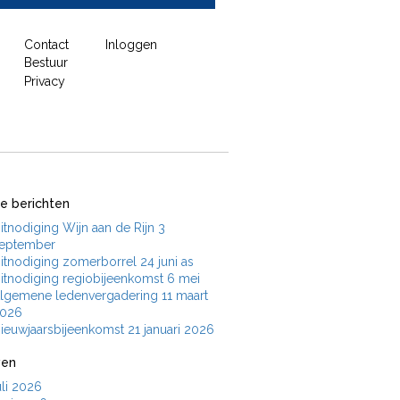
Contact
Inloggen
Bestuur
Privacy
e berichten
itnodiging Wijn aan de Rijn 3
eptember
itnodiging zomerborrel 24 juni as
itnodiging regiobijeenkomst 6 mei
lgemene ledenvergadering 11 maart
026
ieuwjaarsbijeenkomst 21 januari 2026
ven
uli 2026