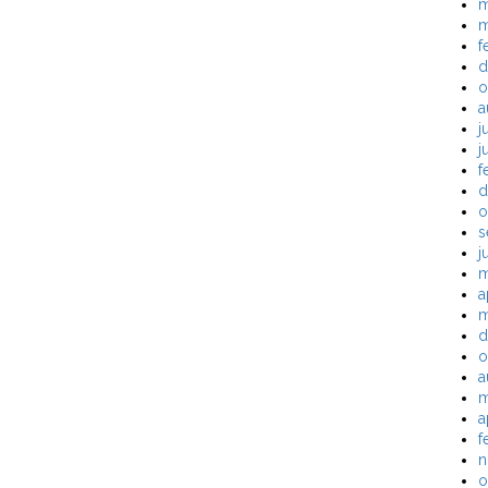
m
m
f
d
o
a
j
j
f
d
o
s
j
m
a
m
d
o
a
m
a
f
n
o