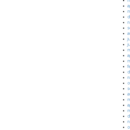
m
a
m
d
n
s
a
j
j
m
a
m
f
d
n
o
s
a
m
a
m
d
n
o