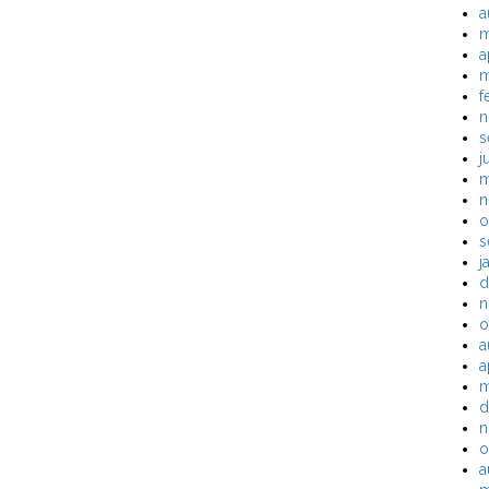
a
m
a
m
f
n
s
j
m
n
o
s
j
d
n
o
a
a
m
d
n
o
a