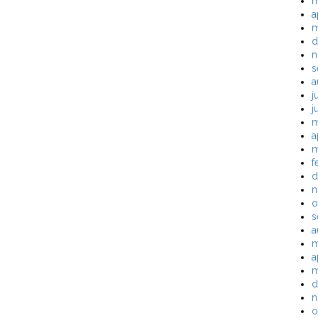
m
a
m
d
n
s
a
j
j
m
a
m
f
d
n
o
s
a
m
a
m
d
n
o