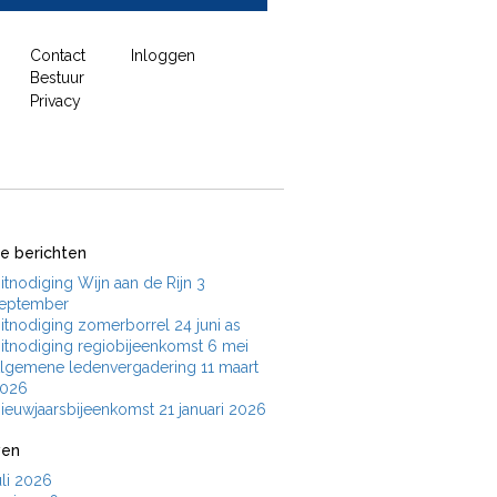
Contact
Inloggen
Bestuur
Privacy
e berichten
itnodiging Wijn aan de Rijn 3
eptember
itnodiging zomerborrel 24 juni as
itnodiging regiobijeenkomst 6 mei
lgemene ledenvergadering 11 maart
026
ieuwjaarsbijeenkomst 21 januari 2026
ven
uli 2026