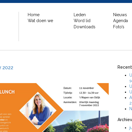
Home
Leden
Nieuws
Wat doen we
Word lid
Agenda
Downloads
Foto’s
r 2022
Recent
U
s
U
U
A
2
N
Archie
j