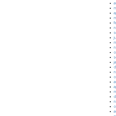
a
m
a
m
f
n
s
j
m
n
o
s
j
d
n
o
a
a
m
d
n
o
a