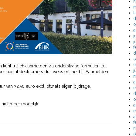
m
m
f
d
o
a
j
j
f
d
o
s
 kunt u zich aanmelden via onderstaand formulier. Let
j
erkt aantal deelnemers dus wees er snel bij. Aanmelden
m
a
r van 32,50 euro excl. btw als eigen bijdrage.
m
d
o
niet meer mogelijk.
a
m
a
f
n
o