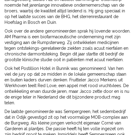
noemde het jarenlange innovatieve ondernemerschap van de
broers, waarbij de kwaliteit altijd leidend is. Hij ging speciaal in
op het laatste succes van de BHG, het sterrenrestaurant de
Hoefslag in Bosch en Duin.
Ook over de andere genomineerden sprak hij lovende woorden.
AM Pharma is een biofarmaceutische onderneming met zijn
vestiging aan de Rumpsterweg. Zij ontwikkelen medicijnen
tegen ontstekings-gerelateerde ziekten zoals acuut nierfalen en
chronische darmontsteking. Begin dit jaar startte dit bedrijf de
grootste klinische studie ooit in patiënten met acuut nierfalen.
Ook het Postillion Hotel in Bunnik was genomineerd. Van hen
viel de jury op dat ze midden in de lokale gemeenschap staan
en buiten kaders durven denken. Fruitteler Jacco Merkens uit
Werkhoven teelt Red Love, een appel met rood vruchtvlees. De
ontwikkeling ervan duurde jaren, maar Jacco zette door en is nu
de enige teler in Nederland die dit bijzondere product mag
telen.
De laatste genomineerde was Sempergreen, het sedembedrijf
dat in Odijk gevestigd zit op het voormalige MOB-complex aan
de Burgweg. Als kleine jongen verkocht eigenaar Corné van
Garderen al plantjes. Die passie heeft hij ten volle ingezet om
zijn bedrijf groot te maken. Inmiddels heeft Sempergreen ook