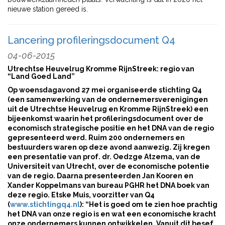
nieuwe station gereed is.
Lancering profileringsdocument Q4
04-06-2015
Utrechtse Heuvelrug Kromme RijnStreek: regio van
“Land Goed Land”
Op woensdagavond 27 mei organiseerde stichting Q4
(een samenwerking van de ondernemersverenigingen
uit de Utrechtse Heuvelrug en Kromme RijnStreek) een
bijeenkomst waarin het profileringsdocument over de
economisch strategische positie en het DNA van de regio
gepresenteerd werd. Ruim 200 ondernemers en
bestuurders waren op deze avond aanwezig. Zij kregen
een presentatie van prof. dr. Oedzge Atzema, van de
Universiteit van Utrecht, over de economische potentie
van de regio. Daarna presenteerden Jan Kooren en
Xander Koppelmans van bureau PGHR het DNA boek van
deze regio. Etske Muis, voorzitter van Q4
(
www.stichtingq4.nl
): “Het is goed om te zien hoe prachtig
het DNA van onze regio is en wat een economische kracht
onze ondernemers kunnen ontwikkelen. Vanuit dit besef