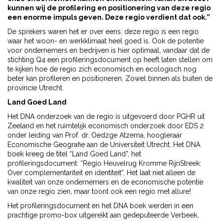
kunnen wij de profilering en positionering van deze regio
een enorme impuls geven. Deze regio verdient dat ook.”
De sprekers waren het er over eens: deze regio is een regio
waar het woon- en werkklimaat heel goed is. Ook de potentie
voor ondernemers en bedrijven is hier optimaal, vandaar dat de
stichting Q4 een profileringsdocument op heeft laten stellen om
te kijken hoe de regio zich economisch en ecologisch nog
beter kan profileren en positioneren. Zowel binnen als buiten de
provincie Utrecht.
Land Goed Land
Het DNA onderzoek van de regio is uitgevoerd door PGHR uit
Zeeland en het ruimtelijk economisch onderzoek door EDS 2
onder leiding van Prof. dr. Oedzge Atzema, hoogleraar
Economische Geografie aan de Universiteit Utrecht. Het DNA
boek kreeg de titel “Land Goed Land”, het
profileringsdocument: “Regio Heuvelrug Kromme RijnStreek:
Over complementariteit en identiteit”. Het laat niet alleen de
kwaliteit van onze ondernemers en de economische potentie
van onze regio zien, maar toont ook een regio met allure!
Het profileringsdocument en het DNA boek werden in een
prachtige promo-box uitgereikt aan gedeputeerde Verbeek,