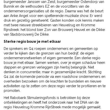
burgemeester Janssen van Zeist, burgemeester Ostendorp van
Bunnik en de wethouders EZ en de voorzitters van de
ondernemersorganisaties uit de regio. Daarna was het de beurt
aan Anke Angel voor een spetterende muzikale show. Er werd
druk en gezellig genetwerkt. Gasten konden ook kennis maken
met twee nieuwe streekbieren van Heuvelrug en Kromme
Rijnstreek: het blond bier Zon van Brouwerij Heuvel en de Dikke
van Stadsbrouwerij De Dikke.
Sterke regio bouw je met elkaar
De sprekers en Q4 roepen ondernemers en gemeenten op
verder te kijken dan de grenzen van hun bedrijf, de eigen
ondernemersnetwerken of eigen gemeente. Een sterke regio
bouw je met elkaar. Samen werken, over je eigen schaduw heen
stappen en grenzen verleggen zijn hierbij belangrijk. Niet
denken in concurrentie, maar in gezamenlijke kracht. Stichting
Q4 zal de komende periode via een roadshow ondernemers en
overheden bezoeken om de krachten te bundelen en nieuwe
activiteiten op te zetten om deze regio verder te profileren en te
promoten.
Het Rabobank Stimuleringsfonds is betrokken bij deze
ontwikkelingen en heeft het onderzoek naar het DNA van de
regio Heuvelrug Kromme RijnStreek mede mogelijk gemaakt.