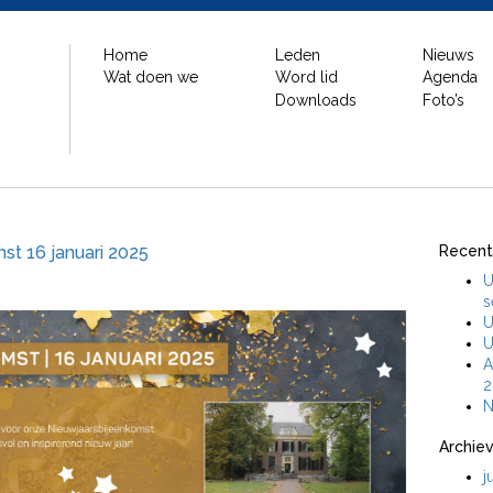
Home
Leden
Nieuws
Wat doen we
Word lid
Agenda
Downloads
Foto’s
st 16 januari 2025
Recent
U
s
U
U
A
2
N
Archie
j