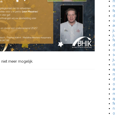
m
m
f
d
o
a
j
j
f
d
o
s
j
niet meer mogelijk.
m
a
m
d
o
a
m
a
f
n
o