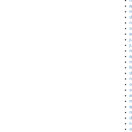
m
a
m
d
n
s
a
j
j
m
a
m
f
d
n
o
s
a
m
a
m
d
n
o