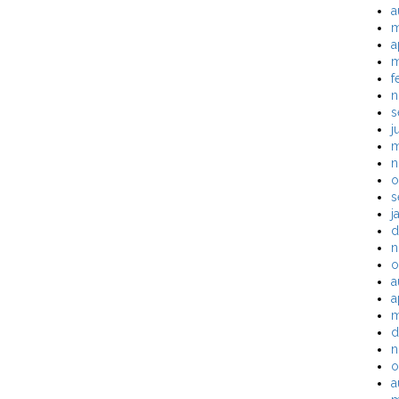
a
m
a
m
f
n
s
j
m
n
o
s
j
d
n
o
a
a
m
d
n
o
a