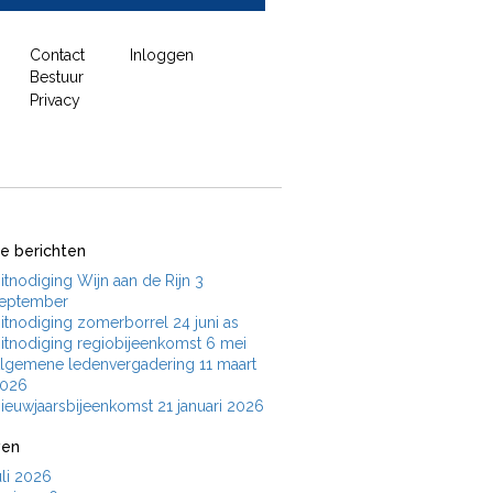
Contact
Inloggen
Bestuur
Privacy
e berichten
itnodiging Wijn aan de Rijn 3
eptember
itnodiging zomerborrel 24 juni as
itnodiging regiobijeenkomst 6 mei
lgemene ledenvergadering 11 maart
026
ieuwjaarsbijeenkomst 21 januari 2026
ven
uli 2026