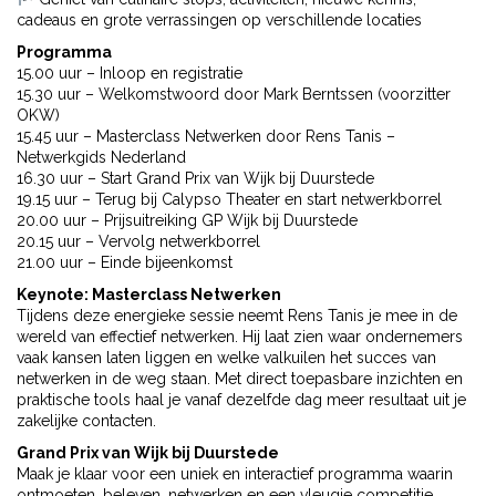
cadeaus en grote verrassingen op verschillende locaties
Programma
15.00 uur – Inloop en registratie
15.30 uur – Welkomstwoord door Mark Berntssen (voorzitter
OKW)
15.45 uur – Masterclass Netwerken door Rens Tanis –
Netwerkgids Nederland
16.30 uur – Start Grand Prix van Wijk bij Duurstede
19.15 uur – Terug bij Calypso Theater en start netwerkborrel
20.00 uur – Prijsuitreiking GP Wijk bij Duurstede
20.15 uur – Vervolg netwerkborrel
21.00 uur – Einde bijeenkomst
Keynote: Masterclass Netwerken
Tijdens deze energieke sessie neemt Rens Tanis je mee in de
wereld van effectief netwerken. Hij laat zien waar ondernemers
vaak kansen laten liggen en welke valkuilen het succes van
netwerken in de weg staan. Met direct toepasbare inzichten en
praktische tools haal je vanaf dezelfde dag meer resultaat uit je
zakelijke contacten.
Grand Prix van Wijk bij Duurstede
Maak je klaar voor een uniek en interactief programma waarin
ontmoeten, beleven, netwerken en een vleugje competitie