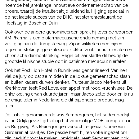
noemde het jarenlange innovatieve ondernemerschap van de
broers, waarbij de kwaliteit altijd leidend is. Hij ging speciaal in
op het laatste succes van de BHG, het sterrenrestaurant de
Hoefslag in Bosch en Duin.
Ook over de andere genomineerden sprak hij lovende woorden.
AM Pharma is een biofarmaceutische onderneming met zijn
vestiging aan de Rumpsterweg. Zij ontwikkelen medicijnen
tegen ontstekings-gerelateerde ziekten zoals acuut nierfalen en
chronische darmontsteking. Begin dit jaar startte dit bedrijf de
grootste klinische studie ooit in patiënten met acuut nierfalen.
Ook het Postillion Hotel in Bunnik was genomineerd. Van hen
viel de jury op dat ze midden in de lokale gemeenschap staan
en buiten kaders durven denken. Fruitteler Jacco Merkens uit
Werkhoven teelt Red Love, een appel met rood vruchtvlees. De
ontwikkeling ervan duurde jaren, maar Jacco zette door en is nu
de enige teler in Nederland die dit bijzondere product mag
telen.
De laatste genomineerde was Sempergreen, het sedembedrijf
dat in Odijk gevestigd zit op het voormalige MOB-complex aan
de Burgweg. Als kleine jongen verkocht eigenaar Corné van
Garderen al plantjes. Die passie heeft hij ten volle ingezet om
zijn bedrijf groot te maken. Inmiddels heeft Sempergreen ook