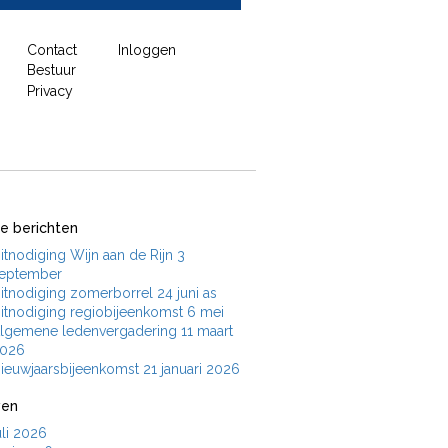
Contact
Inloggen
Bestuur
Privacy
e berichten
itnodiging Wijn aan de Rijn 3
eptember
itnodiging zomerborrel 24 juni as
itnodiging regiobijeenkomst 6 mei
lgemene ledenvergadering 11 maart
026
ieuwjaarsbijeenkomst 21 januari 2026
ven
uli 2026