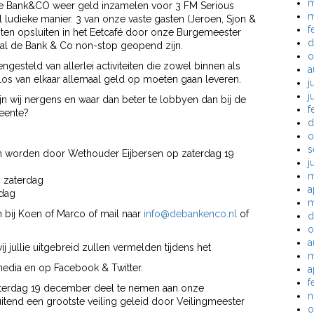
m
 de Bank&CO weer geld inzamelen voor 3 FM Serious
m
l ludieke manier. 3 van onze vaste gasten (Jeroen, Sjon &
f
oten opsluiten in het Eetcafé door onze Burgemeester
d
zal de Bank & Co non-stop geopend zijn.
o
esteld van allerlei activiteiten die zowel binnen als
a
 los van elkaar allemaal geld op moeten gaan leveren.
j
j
n wij nergens en waar dan beter te lobbyen dan bij de
f
eente?
d
o
s
an worden door Wethouder Eijbersen op zaterdag 19
j
m
p zaterdag
a
rdag
m
n bij Koen of Marco of mail naar
info@debankenco.nl
of
d
o
a
ij jullie uitgebreid zullen vermelden tijdens het
m
media en op Facebook & Twitter.
a
f
zaterdag 19 december deel te nemen aan onze
n
uitend een grootste veiling geleid door Veilingmeester
o