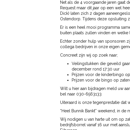
Net als de 4 voorgaande jaren gaat
Request maar dit jaar op een wel hee
Dick) laten zich 2 dagen aaneengesl
Ostendorp. Tijdens deze opsluiting 
Er is een heel mooi programma sameng
buiten plaats zullen vinden en welke
Echter zonder hulp van sponsoren zij
collega bedrijven in onze eigen gem
Concreet zijn wij op zoek naar;
Veilingstukken die geveild ga
december rond 17:30 uur
Prijzen voor de kinderbingo o
Prijzen voor de bingo op zate
Wilt u hier aan bijdragen meld uw aa
bel naar 030-6563133
Uiteraard is onze tegenprestatie dat w
“Heel Bunnik Bankt” weekend, in de 
Wij nodigen u van harte uit om op 
bedrijfsborrel vanaf 16 uur met aansl