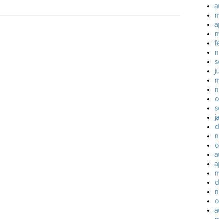
a
m
a
m
f
n
s
j
m
n
o
s
j
d
n
o
a
a
m
d
n
o
a