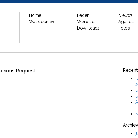
Home
Leden
Nieuws
Wat doen we
Word lid
Agenda
Downloads
Foto’s
Serious Request
Recent
U
s
U
U
A
2
N
Archie
j