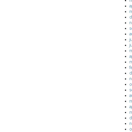
m
a
m
d
n
s
a
j
j
m
a
m
f
d
n
o
s
a
m
a
m
d
n
o