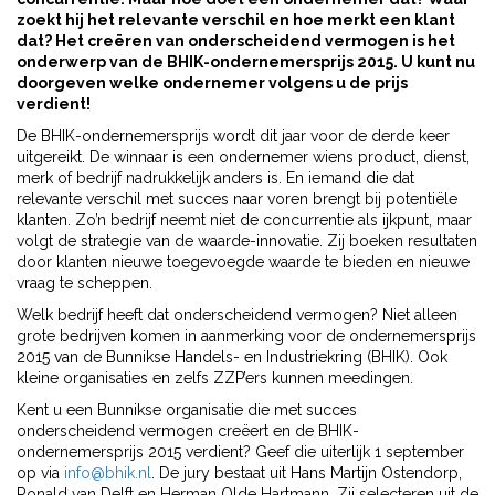
zoekt hij het relevante verschil en hoe merkt een klant
dat? Het creëren van onderscheidend vermogen is het
onderwerp van de BHIK-ondernemersprijs 2015. U kunt nu
doorgeven welke ondernemer volgens u de prijs
verdient!
De BHIK-ondernemersprijs wordt dit jaar voor de derde keer
uitgereikt. De winnaar is een ondernemer wiens product, dienst,
merk of bedrijf nadrukkelijk anders is. En iemand die dat
relevante verschil met succes naar voren brengt bij potentiële
klanten. Zo’n bedrijf neemt niet de concurrentie als ijkpunt, maar
volgt de strategie van de waarde-innovatie. Zij boeken resultaten
door klanten nieuwe toegevoegde waarde te bieden en nieuwe
vraag te scheppen.
Welk bedrijf heeft dat onderscheidend vermogen? Niet alleen
grote bedrijven komen in aanmerking voor de ondernemersprijs
2015 van de Bunnikse Handels- en Industriekring (BHIK). Ook
kleine organisaties en zelfs ZZP’ers kunnen meedingen.
Kent u een Bunnikse organisatie die met succes
onderscheidend vermogen creëert en de BHIK-
ondernemersprijs 2015 verdient? Geef die uiterlijk 1 september
op via
info@bhik.nl
. De jury bestaat uit Hans Martijn Ostendorp,
Ronald van Delft en Herman Olde Hartmann. Zij selecteren uit de