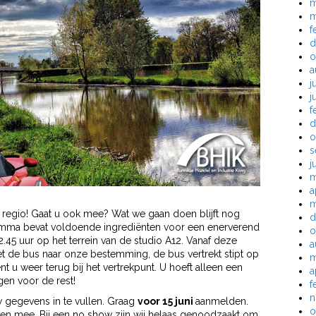
m
m
f
d
o
a
j
j
f
d
o
s
j
m
a
m
 regio! Gaat u ook mee? Wat we gaan doen blijft nog
d
amma bevat voldoende ingrediënten voor een enerverend
o
.45 uur op het terrein van de studio A12. Vanaf deze
a
t de bus naar onze bestemming, de bus vertrekt stipt op
m
 u weer terug bij het vertrekpunt. U hoeft alleen een
a
en voor de rest!
f
n
gegevens in te vullen. Graag
voor 15 juni
aanmelden.
o
en mee. Bij een no show zijn wij helaas genoodzaakt om