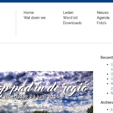
Home
Leden
Nieuws
Wat doen we
Word lid
Agenda
Downloads
Foto’s
Recent
U
s
U
U
A
2
N
Archie
j