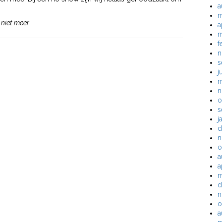
a
m
niet meer.
a
m
f
n
s
j
m
n
o
s
j
d
n
o
a
a
m
d
n
o
a