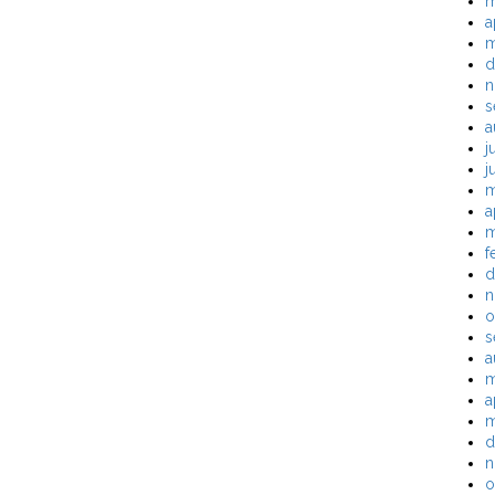
m
a
m
d
n
s
a
j
j
m
a
m
f
d
n
o
s
a
m
a
m
d
n
o