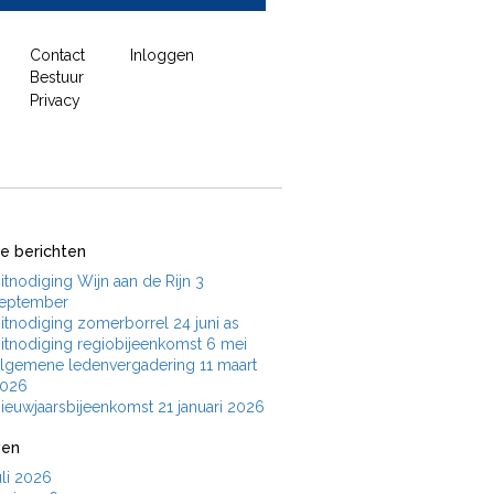
Contact
Inloggen
Bestuur
Privacy
e berichten
itnodiging Wijn aan de Rijn 3
eptember
itnodiging zomerborrel 24 juni as
itnodiging regiobijeenkomst 6 mei
lgemene ledenvergadering 11 maart
026
ieuwjaarsbijeenkomst 21 januari 2026
ven
uli 2026